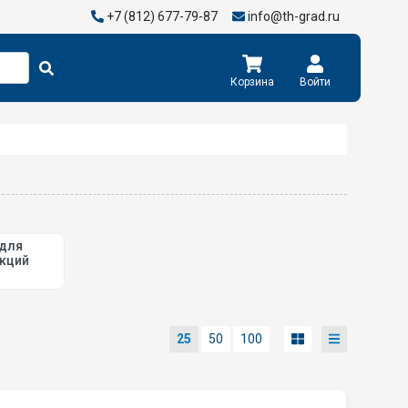
+7 (812) 677-79-87
info@th-grad.ru
Корзина
Войти
для
кций
25
50
100