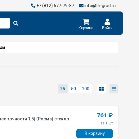
+7 (812) 677-79-87
info@th-grad.ru
Корзина
Войти
еды
25
50
100
761 ₽
асс точности 1,5) (Росма) стекло
за 1 шт
В корзину