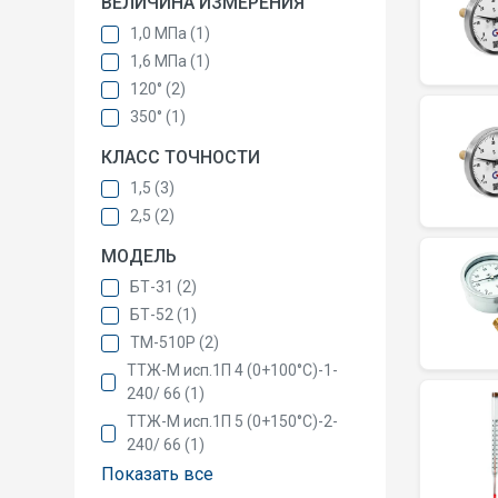
ВЕЛИЧИНА ИЗМЕРЕНИЯ
1,0 MПа (1)
1,6 MПа (1)
120° (2)
350° (1)
КЛАСС ТОЧНОСТИ
1,5 (3)
2,5 (2)
МОДЕЛЬ
БТ-31 (2)
БТ-52 (1)
ТМ-510Р (2)
ТТЖ-М исп.1П 4 (0+100°С)-1-
240/ 66 (1)
ТТЖ-М исп.1П 5 (0+150°С)-2-
240/ 66 (1)
Показать все