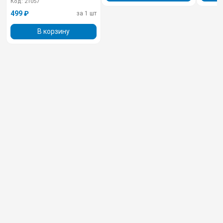
Код: 21057
499 ₽
за 1 шт
В корзину