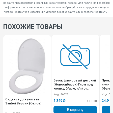
на сайте производителя и реальных характеристик товара. Для получения подробной
информации о характеристиках данного товара обращайтесь к сотрудникам отдела
продаж. Контактная информация указана в шапке сайта или в разделе "Контакты".
ПОХОЖИЕ ТОВАРЫ
Бачок фаянсовый детский
Прокл
(Новосибирск) Гном под
и унит
кнопку, б/арм, н/п (от
(Фаянс
монокороба Малыш)
Код: 46628
Код: 30
Сиденье для унитаза
1 249 ₽
24 ₽
за 1 шт
Santeri Версия (белое)
В корзину