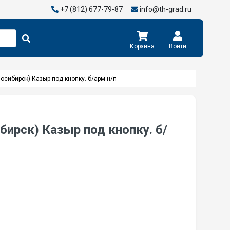
+7 (812) 677-79-87
info@th-grad.ru
Корзина
Войти
осибирск) Казыр под кнопку. б/арм н/п
ирск) Казыр под кнопку. б/