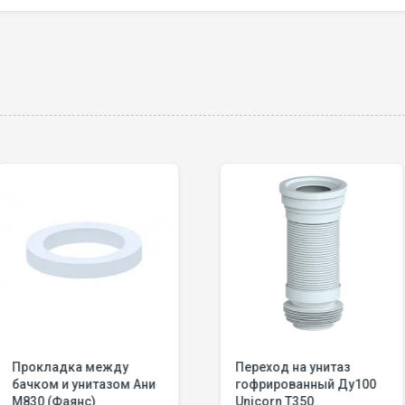
жду
Переход на унитаз
Арматур
азом Ани
гофрированный Ду100
унитаза
Unicorn T350
Santer 