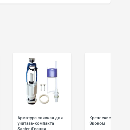
а сливная для
Крепление для сиденья
С
-компакта
Эконом
(
iГрация