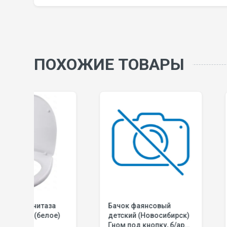
ПОХОЖИЕ ТОВАРЫ
Бачок фаянсовый
Прокладка ме
)
детский (Новосибирск)
бачком и унит
Гном под кнопку, б/арм,
М830 (Фаянс)