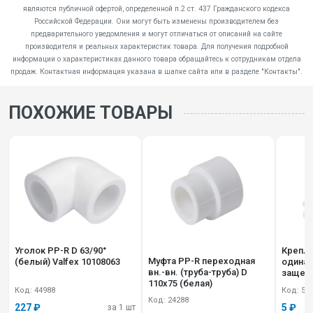
являются публичной офертой, определенной п.2 ст. 437 Гражданского кодекса
Российской Федерации. Они могут быть изменены производителем без
предварительного уведомления и могут отличаться от описаний на сайте
производителя и реальных характеристик товара. Для получения подробной
информации о характеристиках данного товара обращайтесь к сотрудникам отдела
продаж. Контактная информация указана в шапке сайта или в разделе "Контакты".
ПОХОЖИЕ ТОВАРЫ
Уголок PP-R D 63/90°
Крепле
Муфта PP-R переходная
(белый) Valfex 10108063
одинарн.
вн.-вн. (труба-труба) D
защелк
110х75 (белая)
101600
Код: 44988
Код: 50
Код: 24288
227 ₽
5 ₽
за 1 шт