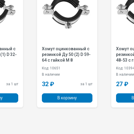
анный с
Хомут оцинкованный с
Хомут о
резинкой Ду 50 (2) D 59-
резинкой Ду 40 (1 1/2
64 с гайкой M 8
48-53 с 
Код: 10651
Код: 1039
В наличии
В наличи
32 ₽
27 ₽
за 1 шт
за 1 шт
ну
В корзину
В