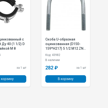
цинкованный с
Скоба U-образная
С
) D
оцинкованная (D150-
о
гайкой M 8
159*H217) 5 1/2 M12 ZN
3
W1
4
Код: 43982
К
и
В наличии
В
282 ₽
3
за 1 шт
за 1 шт
 корзину
В корзину