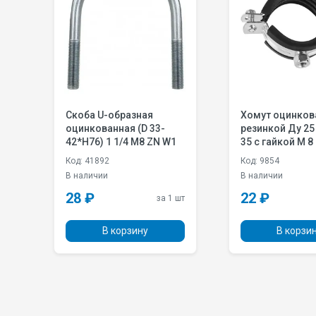
с
Скоба U-образная
Хомут оцинков
оцинкованная (D 33-
резинкой Ду 25 (1) D 32-
42*H76) 1 1/4 M8 ZN W1
35 с гайкой M 8
Код: 41892
Код: 9854
В наличии
В наличии
28 ₽
22 ₽
 шт
за 1 шт
В корзину
В корзи