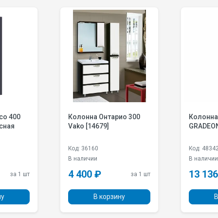
со 400
Колонна Онтарио 300
Колонна
сная
Vako [14679]
GRADEO
Код: 36160
Код: 4834
В наличии
В наличи
4 400 ₽
13 136
за 1 шт
за 1 шт
ну
В корзину
В