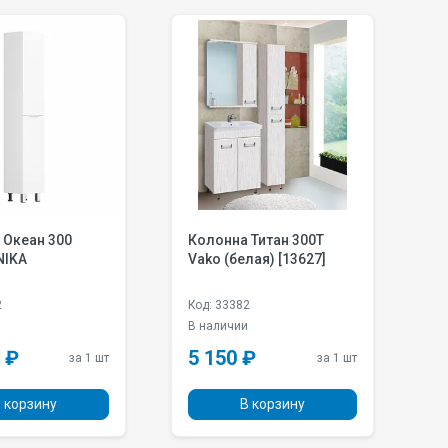
 Океан 300
Колонна Титан 300Т
К
NIKA
Vako (белая) [13627]
V
2
Код: 33382
К
и
В наличии
В
 ₽
5 150 ₽
5
за 1 шт
за 1 шт
 корзину
В корзину