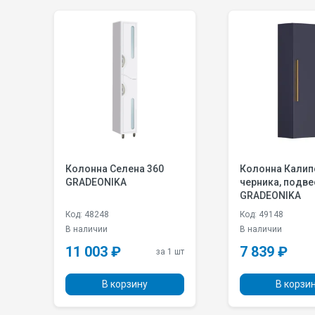
Колонна Селена 360
Колонна Калип
GRADEONIKA
черника, подве
GRADEONIKA
Код: 48248
Код: 49148
В наличии
В наличии
11 003 ₽
7 839 ₽
 шт
за 1 шт
В корзину
В корзи