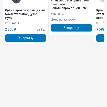
Кран шаровой приварной
стальной
неполнопроходной DN200
Кран шаровой фланцевый
Кран ш
PN25 L=430 мм LD
Naval стальной Ду15/10
стальн
Код: 26103
Ру40
неполн
Цена по запросу
PN16 L
Код: 10514
Код: 20
В корзину
2 300 ₽
7 588 
за 1 шт
В корзину