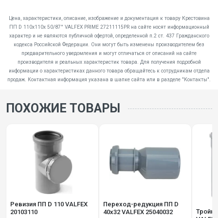
Цена, характеристики, описание, изображение и документация к товару Крестовина
ПП D 110х110х 50/87° VALFEX PRIME 27211115PR на сайте носят информационный
характер и не являются публичной офертой, определенной п.2 ст. 437 Гражданского
кодекса Российской Федерации. Они могут быть изменены производителем без
предварительного уведомления и могут отличаться от описаний на сайте
производителя и реальных характеристик товара. Для получения подробной
информации о характеристиках данного товара обращайтесь к сотрудникам отдела
продаж. Контактная информация указана в шапке сайта или в разделе "Контакты".
ПОХОЖИЕ ТОВАРЫ
Ревизия ПП D 110 VALFEX
Переход-редукция ПП D
Тройни
20103110
40х32 VALFEX 25040032