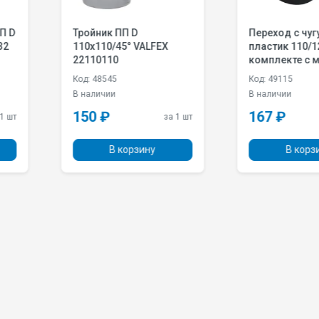
Переход с чугуна на
Крест
VALFEX
пластик 110/124 в
110х11
комплекте с манжеткой
27111
VALFEX 23124110М
Код: 49115
Код: 49
В наличии
В нали
167 ₽
283 
за 1 шт
за 1 шт
зину
В корзину