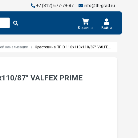
+7 (812) 677-79-87
info@th-grad.ru
Корзина
Войти
ней канализации
Крестовина ПП D 110х110х110/87° VALFEX PRIME 27211110PR
х110/87° VALFEX PRIME