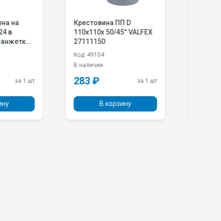
овина ПП D
Отвод ПП D 110/45°
0х 50/45° VALFEX
VALFEX 20102110
150
104
Код: 48524
чии
В наличии
₽
78 ₽
за 1 шт
за 1 шт
В корзину
В корзину