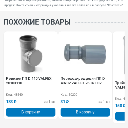
информации о характеристиках данного товара обращайтесь к сотрудникам отдела
продаж. Контактная информация указана в шапке сайта или в разделе "Контакты".
ПОХОЖИЕ ТОВАРЫ
Ревизия ПП D 110 VALFEX
Переход-редукция ПП D
Тройни
20103110
40х32 VALFEX 25040032
VALFEX
Код: 48540
Код: 50200
Код: 48
183 ₽
31 ₽
за 1 шт
за 1 шт
150 ₽
В корзину
В корзину