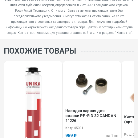
являются публичной офертой, определенной п.2 ст. 437 Гражданского кодекса
Российской Федерации. Они могут быть изменены производителем без
предварительного уведомления и могут отличаться от описаний на сайте
производителя и реальных характеристик товара. Для получения подробной
информации о характеристиках данного товара обращайтесь к сотрудникам отдела
продаж. Контактная информация указана в шапке сайта или в разделе "Контакты".
ПОХОЖИЕ ТОВАРЫ
Насадка парная для
сварки PP-R D 32 CANDAN
Кисть фл
11226
(арт. 0
Код: 45091
Код: 28
989 ₽
за 1 шт