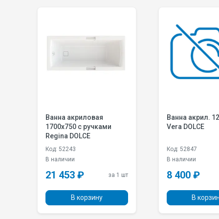
Ванна акриловая
Ванна акрил. 1
с
1700х750 с ручками
Vera DOLCE
Regina DOLCE
Код: 52243
Код: 52847
В наличии
В наличии
21 453 ₽
8 400 ₽
 шт
за 1 шт
В корзину
В корзи