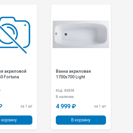
ля акриловой
Ванна акриловая
В
0 Fortuna
1700х700 Light
1
9
Код: 43838
К
и
В наличии
В
₽
4 999 ₽
5
за 1 шт
за 1 шт
 корзину
В корзину