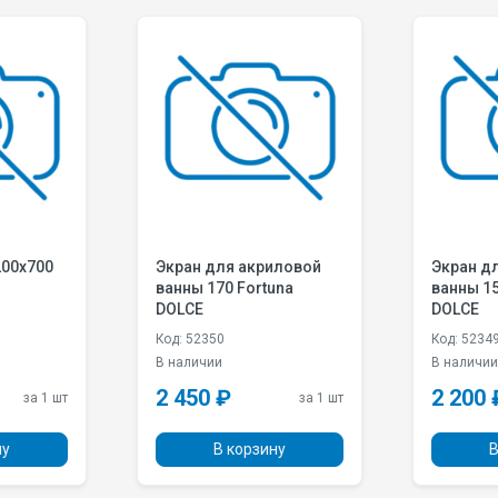
200x700
Экран для акриловой
Экран д
ванны 170 Fortuna
ванны 15
DOLCE
DOLCE
Код: 52350
Код: 5234
В наличии
В наличи
2 450 ₽
2 200 
за 1 шт
за 1 шт
ну
В корзину
В