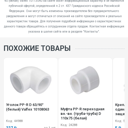
40 (белая) Valfex 10113040 на сайте носят информационный характер и не являются
публичной офертой, определенной п.2 ст. 437 Гражданского кодекса Российской
Федерации. Они могут быть изменены производителем без предварительного
уведомления и могут отличаться от описаний на сайте производителя и реальных
характеристик товара. Для получения подробной информации о характеристиках
данного товара обращайтесь к сотрудникам отдела продаж. Контактная информация
указана в шапке сайта или в разделе "Контакты".
ПОХОЖИЕ ТОВАРЫ
Уголок PP-R D 63/90°
Крепле
Муфта PP-R переходная
(белый) Valfex 10108063
одинарн.
вн.-вн. (труба-труба) D
защелк
110х75 (белая)
101600
Код: 44988
Код: 50
Код: 24288
227 ₽
5 ₽