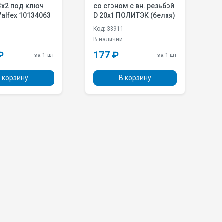
со сгоном с вн. резьбой
к
Valfex 10134063
D 20х1 ПОЛИТЭК (белая)
ре
(
0
Код: 38911
К
и
В наличии
П
Ц
₽
177 ₽
за 1 шт
за 1 шт
 корзину
В корзину