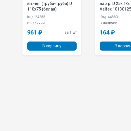
63
вн.-вн. (труба-труба) D
нар.р. D 25х 1/2 (белая)
110х75 (белая)
Valfex 1013012
Код: 24288
Код: 44883
В наличии
В наличии
961 ₽
164 ₽
 шт
за 1 шт
В корзину
В корзи