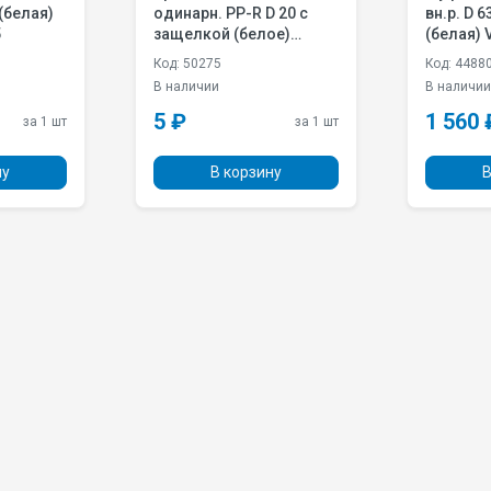
одинарн. PP-R D 20 с
вн.р. D 63х2 под ключ
5
защелкой (белое)
(белая) 
Valfex 10160020
Код: 50275
Код: 4488
В наличии
В наличи
5 ₽
1 560 
за 1 шт
за 1 шт
ну
В корзину
В