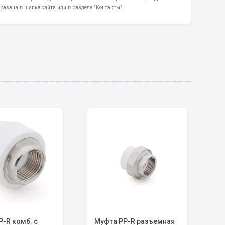
казана в шапке сайта или в разделе "Контакты".
P-R комб. с
Муфта PP-R разъемная
М