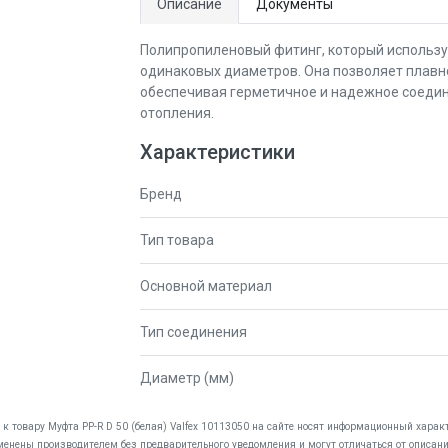
Описание
Документы
Полипропиленовый фитинг, который использу
одинаковых диаметров. Она позволяет плавно
обеспечивая герметичное и надежное соеди
отопления.
Характеристики
Бренд
Тип товара
Основной материал
Тип соединения
Диаметр (мм)
к товару Муфта PP-R D 50 (белая) Valfex 10113050 на сайте носят информационный характ
менены производителем без предварительного уведомления и могут отличаться от описани