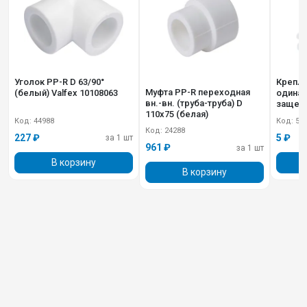
Уголок PP-R D 63/90°
Крепле
Муфта PP-R переходная
(белый) Valfex 10108063
одинарн.
вн.-вн. (труба-труба) D
защелк
110х75 (белая)
101600
Код: 44988
Код: 50
Код: 24288
227 ₽
5 ₽
за 1 шт
961 ₽
за 1 шт
В корзину
В корзину