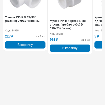
Уголок PP-R D 63/90°
Крепле
Муфта PP-R переходная
(белый) Valfex 10108063
одинарн.
вн.-вн. (труба-труба) D
защелк
110х75 (белая)
101600
Код: 44988
Код: 50
Код: 24288
227 ₽
5 ₽
за 1 шт
961 ₽
за 1 шт
В корзину
В корзину