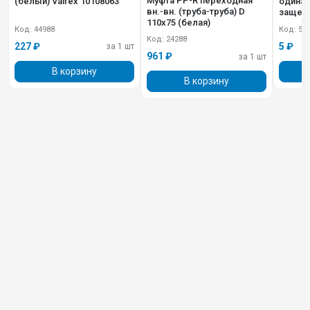
Муфта PP-R переходная
(белый) Valfex 10108063
одинарн.
вн.-вн. (труба-труба) D
защелк
110х75 (белая)
101600
Код: 44988
Код: 50
Код: 24288
227 ₽
5 ₽
за 1 шт
961 ₽
за 1 шт
В корзину
В корзину