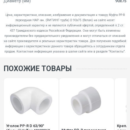
Диаметр (мм)
90x75
Цена, характеристики, описание, изображение и документация к товару Муфта PP-R
переходная НАР.-вн. (ФИТИНГ-труба) D 90х75 (белая) на сайте носят
информационный характер и не являются публичной офертой, определенной п.2 ст.
437 Гражданского кодекса Российской Федерации. Они могут быть изменены
производителем без предварительного уведомления и могут отличаться от описаний
на сайте производителя и реальных характеристик товара. Для получения подробной
информации о характеристиках данного товара обращайтесь к сотрудникам отдела
продаж. Контактная информация указана в шапке сайта или в разделе "Контакты".
ПОХОЖИЕ ТОВАРЫ
Уголок PP-R D 63/90°
Крепле