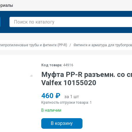
ериалы
липропиленовые трубы и фитинги (PP-R)
Фитинги и арматура для трубопров
Код товара:
44916
Муфта PP-R разъемн. со сго
Valfex 10155020
460 ₽
за 1 шт
Кратность отгрузки товара: 1
В наличии
В корзину