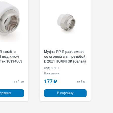
а PP-R разъемная
Муфта PP-R
оном с вн. резьбой
комбинированная с вн.
0х1 ПОЛИТЭК (белая)
резьбой D 32х 3/4
(белая)
38911
Код: 13398
ичии
Под заказ
Цена по запросу
 ₽
за 1 шт
В корзину
В корзину