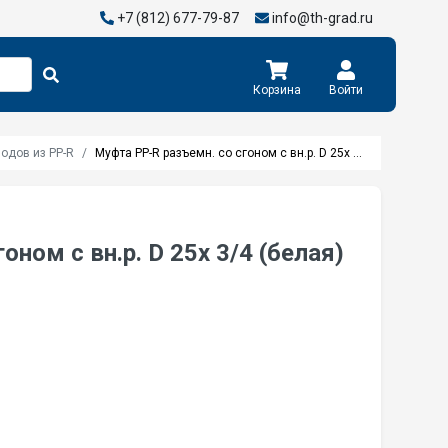
+7 (812) 677-79-87
info@th-grad.ru
Корзина
Войти
одов из PP-R
Муфта PP-R разъемн. со сгоном с вн.р. D 25х 3/4 (белая) Valfex 10155020
ном с вн.р. D 25х 3/4 (белая)