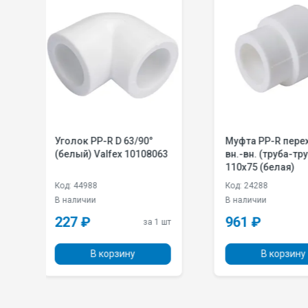
Муфта PP-R переходная
Крепление н
08063
вн.-вн. (труба-труба) D
одинарн. PP-R 
110х75 (белая)
защелкой (
Valfex 1016
Код: 24288
Код: 50275
В наличии
В наличии
961 ₽
5 ₽
за 1 шт
за 1 шт
В корзину
В ко