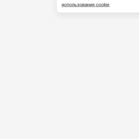
использования cookie
.
КОНТАКТНАЯ
ПРОДУ
ИНФОРМАЦИЯ
Каталог
ООО «ТОРГОВЫЙ ДОМ «ГРАД»
Неоцинк