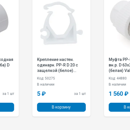
астен.
Муфта PP-R комб. с
Муфт
D 20 с
вн.р. D 63х2 под ключ
со сг
белое)
(белая) Valfex 10134063
D 2
0020
Код: 44880
Код: 
В наличии
В нал
1 560 ₽
177
за 1 шт
за 1 шт
рзину
В корзину