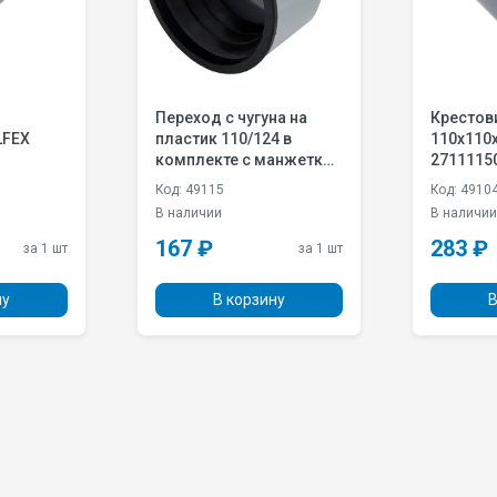
Переход с чугуна на
Крестов
LFEX
пластик 110/124 в
110х110х
комплекте с манжеткой
2711115
VALFEX 23124110М
Код: 49115
Код: 4910
В наличии
В наличи
167 ₽
283 ₽
за 1 шт
за 1 шт
ну
В корзину
В