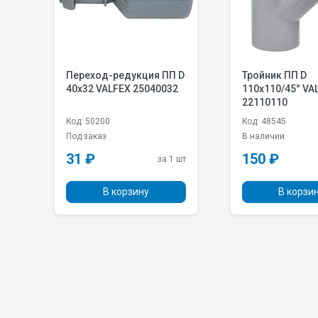
Переход-редукция ПП D
Тройник ПП D
40х32 VALFEX 25040032
110х110/45° VA
22110110
Код: 50200
Код: 48545
Под заказ
В наличии
31 ₽
150 ₽
 шт
за 1 шт
В корзину
В корзи