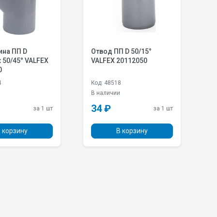
ина ПП D
Отвод ПП D 50/15°
К
 50/45° VALFEX
VALFEX 20112050
д
0
1
2
4
Код: 48518
К
и
В наличии
В
34 ₽
3
за 1 шт
за 1 шт
 корзину
В корзину