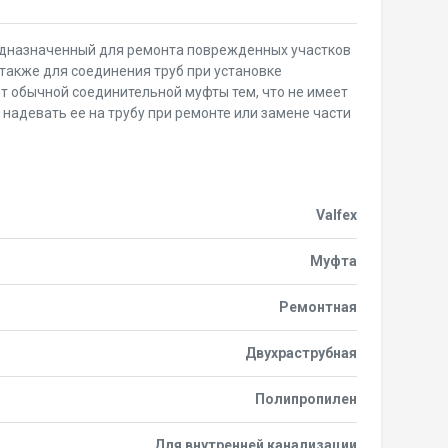
дназначенный для ремонта поврежденных участков
также для соединения труб при установке
т обычной соединительной муфты тем, что не имеет
о надевать ее на трубу при ремонте или замене части
Valfex
Муфта
Ремонтная
Двухраструбная
Полипропилен
Для внутренней канализации