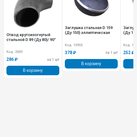
Заглушка стальная D 159
Заглушка стальна
(Ду 150) эллиптическая
(Ду 12
Отвод крутоизогнутый
стальной D 89 (Ду 80)/ 90°
Код: 10955
Код: 11
Код: 2009
378 ₽
252 ₽
за 1 шт
286 ₽
за 1 шт
В корзину
В корзину