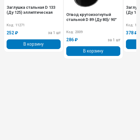
Заглушка стальная D 133
Заглушка стальна
(Ду 125) эллиптическая
(Ду 15
Отвод крутоизогнутый
стальной D 89 (Ду 80)/ 90°
Код: 11271
Код: 10
Код: 2009
252 ₽
378 ₽
за 1 шт
286 ₽
за 1 шт
В корзину
В корзину