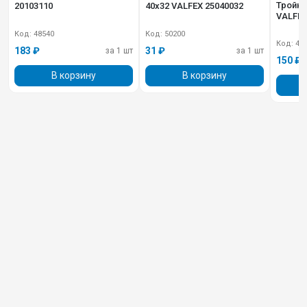
Тройни
20103110
40х32 VALFEX 25040032
VALFEX
Код: 48540
Код: 50200
Код: 48
183 ₽
31 ₽
за 1 шт
за 1 шт
150 ₽
В корзину
В корзину