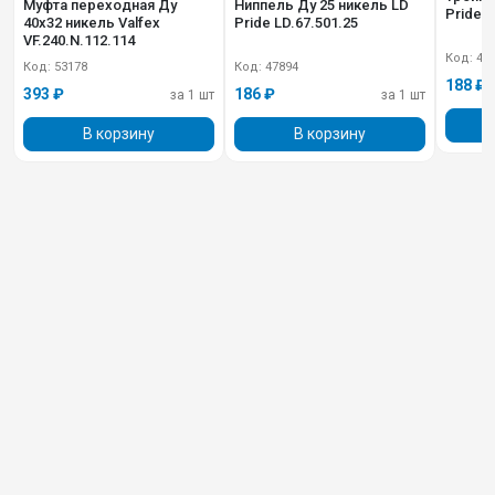
Муфта переходная Ду
Ниппель Ду 25 никель LD
Pride L
40х32 никель Valfex
Pride LD.67.501.25
VF.240.N.112.114
Код: 47
Код: 53178
Код: 47894
188 ₽
393 ₽
186 ₽
за 1 шт
за 1 шт
В корзину
В корзину