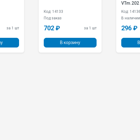
VTm.202
Код: 14133
Код: 1413
Под заказ
В наличи
702 ₽
296 ₽
за 1 шт
за 1 шт
ну
В корзину
В