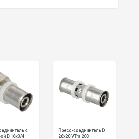
оединитель с
Пресс-соединитель D
П
бой D 16х3/4
26x20 VTm.203
н