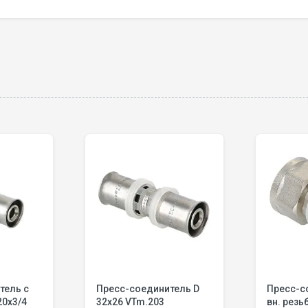
тель с
Пресс-соединитель D
Пресс-с
20х3/4
32x26 VTm.203
вн. резь