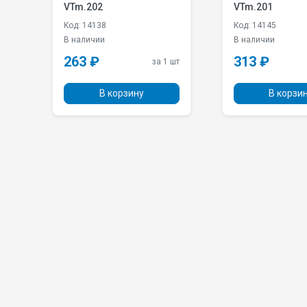
VTm.202
VTm.201
Код: 14138
Код: 14145
В наличии
В наличии
263 ₽
313 ₽
 шт
за 1 шт
В корзину
В корзи