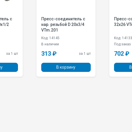
единитель с
Пресс-соединитель D
Пр
бой D 20х3/4
32x26 VTm.203
вн
VT
Код: 14133
Код
Под заказ
В 
702 ₽
2
за 1 шт
за 1 шт
 корзину
В корзину