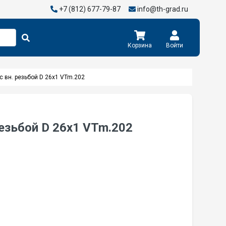
+7 (812) 677-79-87
info@th-grad.ru
Корзина
Войти
с вн. резьбой D 26х1 VTm.202
резьбой D 26х1 VTm.202