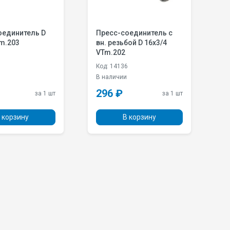
есс-соединитель с
Пресс-соединитель D
. резьбой D 16х3/4
26x20 VTm.203
m.202
: 14136
Код: 14122
наличии
Под заказ
96 ₽
461 ₽
за 1 шт
за 1 шт
В корзину
В корзину