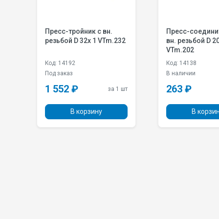
 вн.
Пресс-соединитель с
Пресс-со
 VTm.232
вн. резьбой D 20х1/2
нар. резь
VTm.202
VTm.201
Код: 14138
Код: 14145
В наличии
В наличии
263 ₽
313 ₽
за 1 шт
за 1 шт
у
В корзину
В