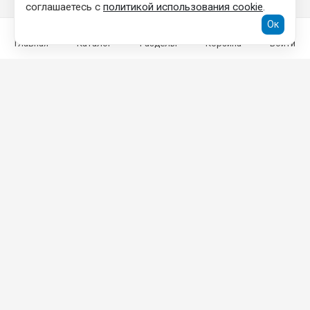
соглашаетесь с
политикой использования cookie
.
Ок
Главная
Каталог
Разделы
Корзина
Войти
КОНТАКТНАЯ ИНФОРМАЦИЯ
ООО «ТОРГОВЫЙ ДОМ «ГРАД»