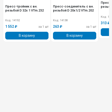
Пресс-
Пресс-тройник с вн.
Пресс-соединитель с вн.
резьбо
резьбой D 32х 1 VTm.232
резьбой D 20х1/2 VTm.202
Код: 14
Код: 14192
Код: 14138
313 ₽
1 552 ₽
263 ₽
за 1 шт
за 1 шт
В корзину
В корзину