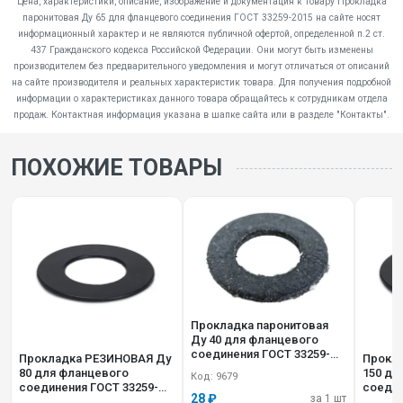
Цена, характеристики, описание, изображение и документация к товару Прокладка
паронитовая Ду 65 для фланцевого соединения ГОСТ 33259-2015 на сайте носят
информационный характер и не являются публичной офертой, определенной п.2 ст.
437 Гражданского кодекса Российской Федерации. Они могут быть изменены
производителем без предварительного уведомления и могут отличаться от описаний
на сайте производителя и реальных характеристик товара. Для получения подробной
информации о характеристиках данного товара обращайтесь к сотрудникам отдела
продаж. Контактная информация указана в шапке сайта или в разделе "Контакты".
ПОХОЖИЕ ТОВАРЫ
Прокладка паронитовая
Ду 40 для фланцевого
соединения ГОСТ 33259-
Прокладка РЕЗИНОВАЯ Ду
Прокл
2015
80 для фланцевого
150 дл
Код: 9679
соединения ГОСТ 33259-
соедин
28 ₽
за 1 шт
2015
2015