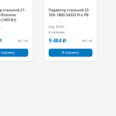
р стальной 21-
Радиатор стальной 22-
Р
0 Rommer
500-1800 OASIS Pro PB
3
(1403 Вт)
U
8
Код: 47031
К
и
В наличии
В
₽
9 484 ₽
1
за 1 шт
за 1 шт
 корзину
В корзину