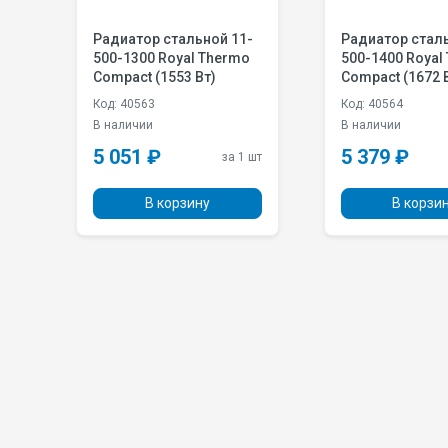
-
Радиатор стальной 11-
Радиатор сталь
500-1300 Royal Thermo
500-1400 Royal
Compact (1553 Вт)
Compact (1672 
Код: 40563
Код: 40564
В наличии
В наличии
5 051 ₽
5 379 ₽
 шт
за 1 шт
В корзину
В корзи