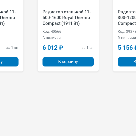
ной 11-
Радиатор стальной 11-
Радиато
 Thermo
500-1600 Royal Thermo
300-120
Вт)
Compact (1911 Вт)
Compact 
Код: 40566
Код: 3927
В наличии
В наличи
6 012 ₽
5 156 
за 1 шт
за 1 шт
ну
В корзину
В