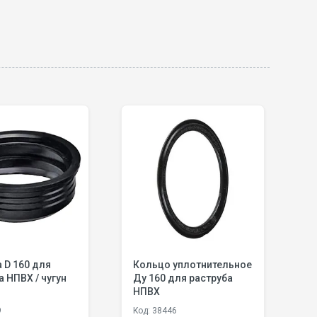
 D 160 для
Кольцо уплотнительное
М
 НПВХ / чугун
Ду 160 для раструба
D
НПВХ
9
Код: 38446
К