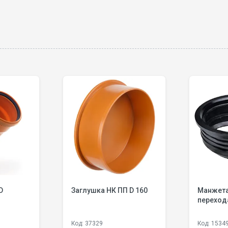
D
Заглушка НК ПП D 160
Манжета
перехода
Код: 37329
Код: 1534