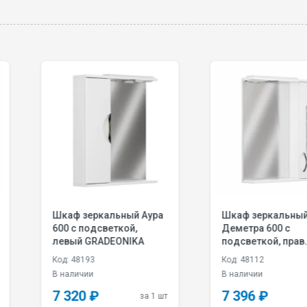
ьный Аура
Шкаф зеркальный
Шкаф 
ткой,
Деметра 600 с
Зефир 
ONIKA
подсветкой, прав.
подсве
GRADEONIKA
прав.
Код: 48112
Код: 48
В наличии
В нали
7 396 ₽
8 68
за 1 шт
за 1 шт