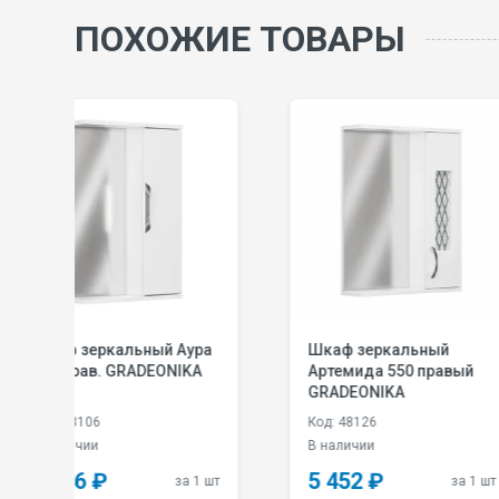
ПОХОЖИЕ ТОВАРЫ
ура
Шкаф зеркальный
Шкаф зеркал
KA
Артемида 550 правый
600 с подсве
GRADEONIKA
левый GRADE
Код: 48126
Код: 48193
В наличии
В наличии
5 452 ₽
7 320 ₽
 1 шт
за 1 шт