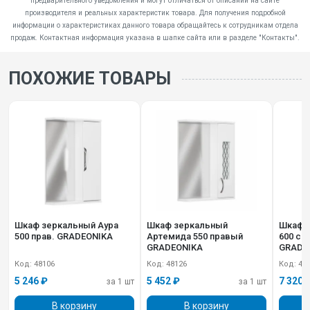
предварительного уведомления и могут отличаться от описаний на сайте
производителя и реальных характеристик товара. Для получения подробной
информации о характеристиках данного товара обращайтесь к сотрудникам отдела
продаж. Контактная информация указана в шапке сайта или в разделе "Контакты".
ПОХОЖИЕ ТОВАРЫ
Шкаф зеркальный Аура
Шкаф зеркальный
Шкаф з
500 прав. GRADEONIKA
Артемида 550 правый
600 с 
GRADEONIKA
GRADE
Код: 48106
Код: 48126
Код: 48
5 246 ₽
5 452 ₽
7 320 
за 1 шт
за 1 шт
В корзину
В корзину