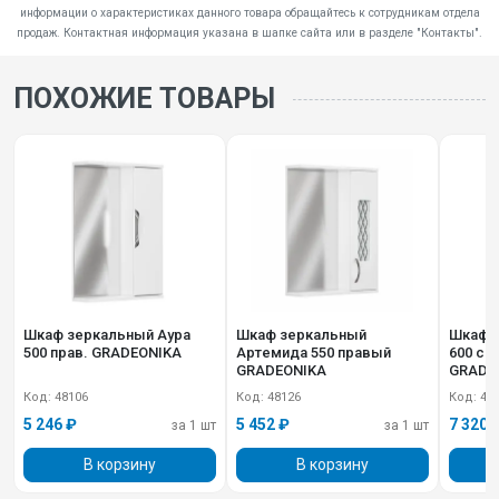
информации о характеристиках данного товара обращайтесь к сотрудникам отдела
продаж. Контактная информация указана в шапке сайта или в разделе "Контакты".
ПОХОЖИЕ ТОВАРЫ
Шкаф зеркальный Аура
Шкаф зеркальный
Шкаф з
500 прав. GRADEONIKA
Артемида 550 правый
600 с 
GRADEONIKA
GRADE
Код: 48106
Код: 48126
Код: 48
5 246 ₽
5 452 ₽
7 320 
за 1 шт
за 1 шт
В корзину
В корзину