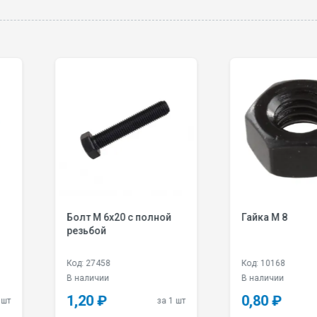
х20 с полной
Гайка М 8
Г
Код: 10168
Ко
В наличии
В 
0,80 ₽
1
за 1 шт
за 1 шт