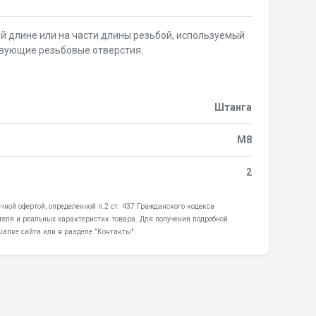
й длине или на части длины резьбой, используемый
вующие резьбовые отверстия.
Штанга
М8
2
ной офертой, определенной п.2 ст. 437 Гражданского кодекса
теля и реальных характеристик товара. Для получения подробной
апке сайта или в разделе "Контакты".