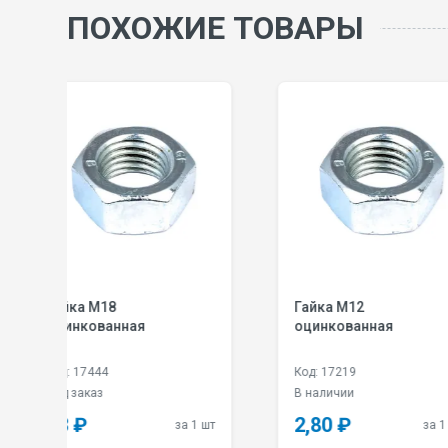
ПОХОЖИЕ ТОВАРЫ
Гайка М12
Болт М 6
оцинкованная
резьбой
Код: 17219
Код: 27458
В наличии
В наличии
2,80 ₽
1,20 ₽
за 1 шт
за 1 шт