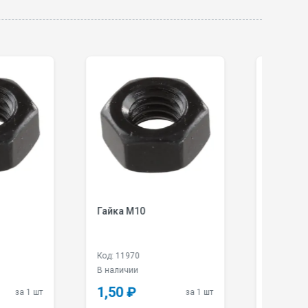
айка М10
Гайка М12
д: 11970
Код: 7643
наличии
В наличии
,50 ₽
2,10 ₽
за 1 шт
за 1 шт