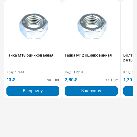
Гайка М18 оцинкованная
Гайка М12 оцинкованная
Болт М
резьб
Код: 17444
Код: 17219
Код: 27
13 ₽
2,80 ₽
1,20 ₽
за 1 шт
за 1 шт
В корзину
В корзину