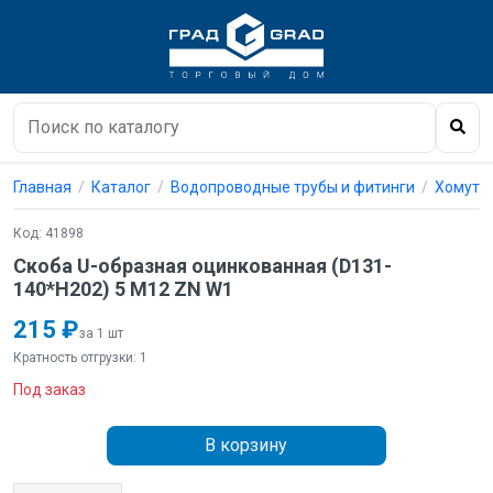
Главная
Каталог
Водопроводные трубы и фитинги
Хомуты 
Код: 41898
Скоба U-образная оцинкованная (D131-
140*H202) 5 M12 ZN W1
215 ₽
за 1 шт
Кратность отгрузки: 1
Под заказ
В корзину