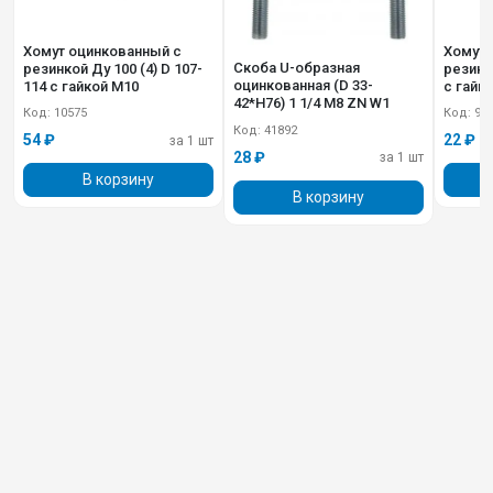
Хомут оцинкованный с
Хомут 
Скоба U-образная
резинкой Ду 100 (4) D 107-
резинкой Ду 25 (1) 
оцинкованная (D 33-
114 с гайкой M10
с гайко
42*H76) 1 1/4 M8 ZN W1
Код: 10575
Код: 98
Код: 41892
54 ₽
22 ₽
за 1 шт
28 ₽
за 1 шт
В корзину
В корзину