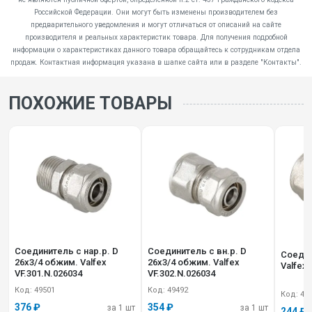
Российской Федерации. Они могут быть изменены производителем без
предварительного уведомления и могут отличаться от описаний на сайте
производителя и реальных характеристик товара. Для получения подробной
информации о характеристиках данного товара обращайтесь к сотрудникам отдела
продаж. Контактная информация указана в шапке сайта или в разделе "Контакты".
ПОХОЖИЕ ТОВАРЫ
Соединитель с нар.р. D
Соединитель с вн.р. D
Соедин
26х3/4 обжим. Valfex
26х3/4 обжим. Valfex
Valfex 
VF.301.N.026034
VF.302.N.026034
Код: 49501
Код: 49492
Код: 49
376 ₽
354 ₽
за 1 шт
за 1 шт
244 ₽