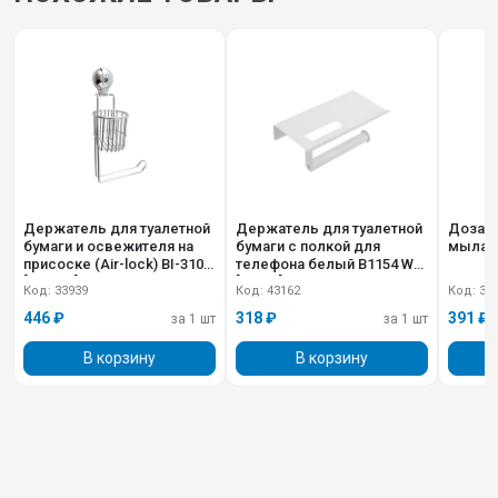
Держатель для туалетной
Держатель для туалетной
Дозато
бумаги и освежителя на
бумаги с полкой для
мыла А
присоске (Air-lock) BI-3105
телефона белый B1154 W
[101131]
[12358]
Код: 33939
Код: 43162
Код: 36
446 ₽
318 ₽
391 ₽
за 1 шт
за 1 шт
В корзину
В корзину