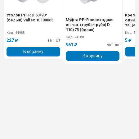
Уголок PP-R D 63/90°
Крепле
Муфта PP-R переходная
(белый) Valfex 10108063
одинарн.
вн.-вн. (труба-труба) D
защелк
110х75 (белая)
101600
Код: 44988
Код: 50
Код: 24288
227 ₽
5 ₽
за 1 шт
961 ₽
за 1 шт
В корзину
В корзину