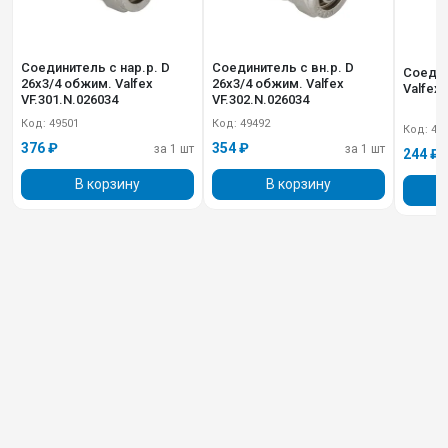
Соединитель с нар.р. D
Соединитель с вн.р. D
Соедин
26х3/4 обжим. Valfex
26х3/4 обжим. Valfex
Valfex 
VF.301.N.026034
VF.302.N.026034
Код: 49501
Код: 49492
Код: 49
376 ₽
354 ₽
за 1 шт
за 1 шт
244 ₽
В корзину
В корзину