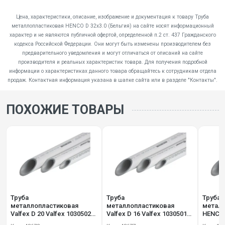
Цена, характеристики, описание, изображение и документация к товару Труба
металлопластиковая HENCO D 32x3.0 (Бельгия) на сайте носят информационный
характер и не являются публичной офертой, определенной п.2 ст. 437 Гражданского
кодекса Российской Федерации. Они могут быть изменены производителем без
предварительного уведомления и могут отличаться от описаний на сайте
производителя и реальных характеристик товара. Для получения подробной
информации о характеристиках данного товара обращайтесь к сотрудникам отдела
продаж. Контактная информация указана в шапке сайта или в разделе "Контакты".
ПОХОЖИЕ ТОВАРЫ
Труба
Труба
Труба
металлопластиковая
металлопластиковая
металл
Valfex D 20 Valfex 10305020-
Valfex D 16 Valfex 10305016-
HENCO 
100
100