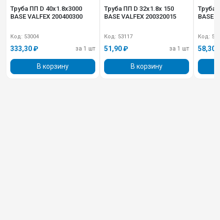
Труба ПП D 40х1.8х3000
Труба ПП D 32х1.8х 150
Труба ПП D 40
BASE VALFEX 200400300
BASE VALFEX 200320015
BASE V
Код: 53004
Код: 53117
Код: 53
333,30 ₽
51,90 ₽
58,30 
за 1 шт
за 1 шт
В корзину
В корзину