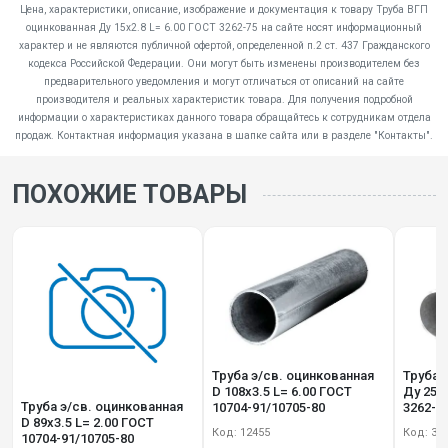
Цена, характеристики, описание, изображение и документация к товару Труба ВГП
оцинкованная Ду 15х2.8 L= 6.00 ГОСТ 3262-75 на сайте носят информационный
характер и не являются публичной офертой, определенной п.2 ст. 437 Гражданского
кодекса Российской Федерации. Они могут быть изменены производителем без
предварительного уведомления и могут отличаться от описаний на сайте
производителя и реальных характеристик товара. Для получения подробной
информации о характеристиках данного товара обращайтесь к сотрудникам отдела
продаж. Контактная информация указана в шапке сайта или в разделе "Контакты".
ПОХОЖИЕ ТОВАРЫ
Труба э/св. оцинкованная
Труба 
D 108х3.5 L= 6.00 ГОСТ
Ду 25х3
Труба э/св. оцинкованная
10704-91/10705-80
3262-7
D 89х3.5 L= 2.00 ГОСТ
Код: 12455
Код: 30
10704-91/10705-80