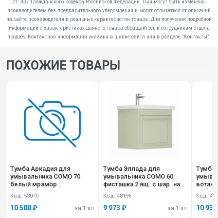
ст. 437 Гражданского кодекса Российской Федерации. Они могут быть изменены
производителем без предварительного уведомления и могут отличаться от описаний
на сайте производителя и реальных характеристик товара. Для получения подробной
информации о характеристиках данного товара обращайтесь к сотрудникам отдела
продаж. Контактная информация указана в шапке сайта или в разделе "Контакты".
ПОХОЖИЕ ТОВАРЫ
Тумба Аркадия для
Тумба Эллада для
Тумба 
умывальника COMO 70
умывальника СОМO 60
умывал
белый мрамор
фисташка 2 ящ. с шар. нап.,
вотан 2 ящ. с 
GRADEONIKA
push-to-open GRADEONIKA
мм с 
Код: 53070
Код: 48196
Код: 48
GRADE
10 500 ₽
9 973 ₽
10 933
за 1 шт
за 1 шт