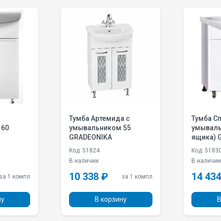
Тумба Артемида с
Тумба Сп
 60
умывальником 55
умываль
GRADEONIKA
ящика) 
Код: 51824
Код: 5183
В наличии
В наличи
10 338 ₽
14 434
за 1 компл
за 1 компл
ну
В корзину
В