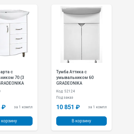
арта с
Тумба Аттика с
Т
ником 70 (3
умывальником 60
у
GRADEONIKA
GRADEONIKA
G
0
Код: 52124
К
и
Под заказ
В
 ₽
10 851 ₽
1
за 1 компл
за 1 компл
 корзину
В корзину