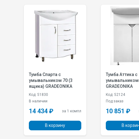
Тумба Спарта с
Тумба Аттика с
умывальником 70 (3
умывальником
ящика) GRADEONIKA
GRADEONIKA
Код: 51830
Код: 52124
В наличии
Под заказ
14 434 ₽
10 851 ₽
мпл
за 1 компл
В корзину
В корзи