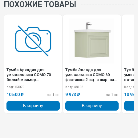
ПОХОЖИЕ ТОВАРЫ
Тумба Аркадия для
Тумба Эллада для
Тумба 
умывальника COMO 70
умывальника СОМO 60
умывал
белый мрамор
фисташка 2 ящ. с шар. нап.,
вотан 2 ящ. с 
GRADEONIKA
push-to-open GRADEONIKA
мм с 
Код: 53070
Код: 48196
Код: 48
GRADE
10 500 ₽
9 973 ₽
10 933
за 1 шт
за 1 шт
В корзину
В корзину