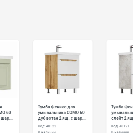
кс для
Тумба Феникс для
Тумб
ка СОМO 60
умывальника СОМO 60
умыв
. с шар.
слейт 2 ящ. с шар. нап.
дуб 
 с
350 мм с доводчиком
GRA
Код: 48121
Код: 
м
GRADEONIKA
В наличии
В нал