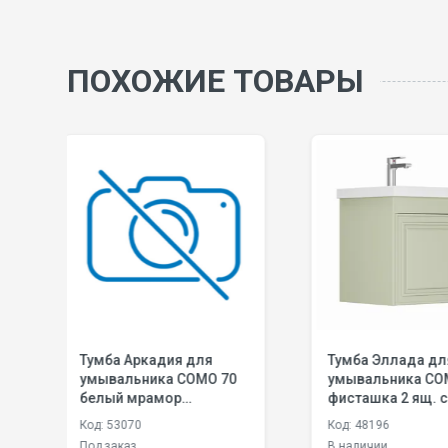
ПОХОЖИЕ ТОВАРЫ
я
Тумба Эллада для
Тумба Фени
O 70
умывальника СОМO 60
умывальни
фисташка 2 ящ. с шар.
дуб вотан 2 ящ
нап., push-to-open
нап. 350 мм
Код: 48196
Код: 48122
GRADEONIKA
доводчико
В наличии
В наличии