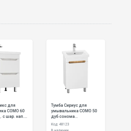
а Сириус для
Тумба Пандора для
альника COMO 50
умывальника COMO 60
сонома
тортора скрытый ящик,
DEONIKA
подвесная, ручка
48123
Код: 48349
черная матовая
ичии
В наличии