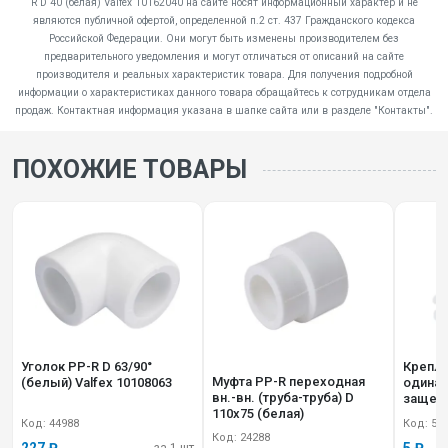
R D 40 (белая) Valfex 10162040 на сайте носят информационный характер и не
являются публичной офертой, определенной п.2 ст. 437 Гражданского кодекса
Российской Федерации. Они могут быть изменены производителем без
предварительного уведомления и могут отличаться от описаний на сайте
производителя и реальных характеристик товара. Для получения подробной
информации о характеристиках данного товара обращайтесь к сотрудникам отдела
продаж. Контактная информация указана в шапке сайта или в разделе "Контакты".
ПОХОЖИЕ ТОВАРЫ
Уголок PP-R D 63/90°
Крепле
Муфта PP-R переходная
(белый) Valfex 10108063
одинарн.
вн.-вн. (труба-труба) D
защелк
110х75 (белая)
101600
Код: 44988
Код: 50
Код: 24288
227 ₽
5 ₽