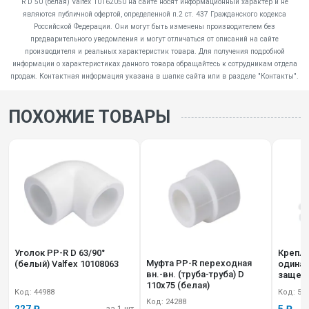
R D 50 (белая) Valfex 10162050 на сайте носят информационный характер и не
являются публичной офертой, определенной п.2 ст. 437 Гражданского кодекса
Российской Федерации. Они могут быть изменены производителем без
предварительного уведомления и могут отличаться от описаний на сайте
производителя и реальных характеристик товара. Для получения подробной
информации о характеристиках данного товара обращайтесь к сотрудникам отдела
продаж. Контактная информация указана в шапке сайта или в разделе "Контакты".
ПОХОЖИЕ ТОВАРЫ
Уголок PP-R D 63/90°
Крепле
Муфта PP-R переходная
(белый) Valfex 10108063
одинарн.
вн.-вн. (труба-труба) D
защелк
110х75 (белая)
101600
Код: 44988
Код: 50
Код: 24288
227 ₽
5 ₽