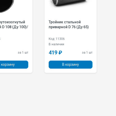
рутоизогнутый
Тройник стальной
О
 D 108 (Ду 100)/
приварной D 76 (Ду 65)
оц
5
5
Код: 11306
Ко
и
В наличии
В
419 ₽
1
за 1 шт
за 1 шт
 корзину
В корзину