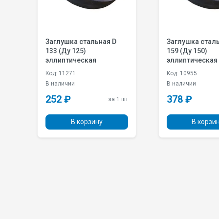
й
Заглушка стальная D
Заглушка стальная D
133 (Ду 125)
159 (Ду 150)
эллиптическая
эллиптическая
Код: 11271
Код: 10955
В наличии
В наличии
252 ₽
378 ₽
 шт
за 1 шт
В корзину
В корзи