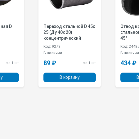
Переход стальной D 45х
Отвод к
25 (Ду 40х 20)
стальной
концентрический
45°
Код: 9273
Код: 2448
В наличии
В наличи
89 ₽
434 ₽
за 1 шт
за 1 шт
ну
В корзину
В